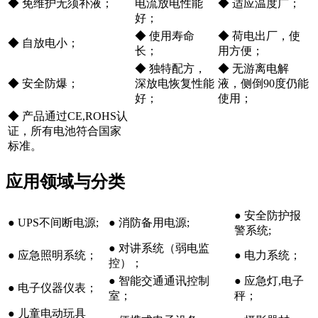
◆ 免维护无须补液；
电流放电性能
◆ 适应温度广；
好；
◆ 使用寿命
◆ 荷电出厂，使
◆ 自放电小；
长；
用方便；
◆ 独特配方，
◆ 无游离电解
◆ 安全防爆；
深放电恢复性能
液，侧倒90度仍能
好；
使用；
◆ 产品通过CE,ROHS认
证，所有电池符合国家
标准。
应用领域与分类
● 安全防护报
● UPS不间断电源;
● 消防备用电源;
警系统;
● 对讲系统（弱电监
● 应急照明系统；
● 电力系统；
控）；
● 智能交通通讯控制
● 应急灯,电子
● 电子仪器仪表；
室；
秤；
● 儿童电动玩具