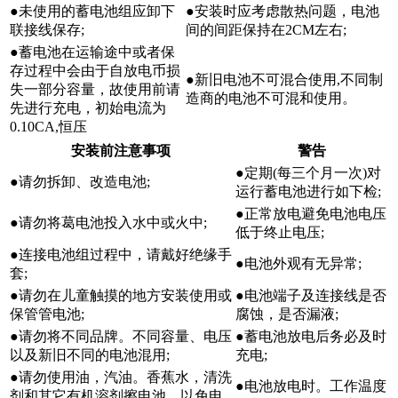
●未使用的蓄电池组应卸下
●安装时应考虑散热问题，电池
联接线保存;
间的间距保持在2CM左右;
●蓄电池在运输途中或者保
存过程中会由于自放电币损
●新旧电池不可混合使用,不同制
失一部分容量，故使用前请
造商的电池不可混和使用。
先进行充电，初始电流为
0.10CA,恒压
安装前注意事项
警告
●定期(每三个月一次)对
●请勿拆卸、改造电池;
运行蓄电池进行如下检;
●正常放电避免电池电压
●请勿将葛电池投入水中或火中;
低于终止电压;
●连接电池组过程中，请戴好绝缘手
●电池外观有无异常;
套;
●请勿在儿童触摸的地方安装使用或
●电池端子及连接线是否
保管管电池;
腐蚀，是否漏液;
●请勿将不同品牌。不同容量、电压
●蓄电池放电后务必及时
以及新旧不同的电池混用;
充电;
●请勿使用油，汽油。香蕉水，清洗
●电池放电时。工作温度
剂和其它有机溶剂擦电池，以免电