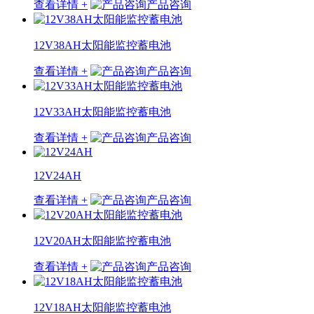
查看详情 +
产品咨询
12V38AH太阳能监控蓄电池
查看详情 +
产品咨询
12V33AH太阳能监控蓄电池
查看详情 +
产品咨询
12V24AH
查看详情 +
产品咨询
12V20AH太阳能监控蓄电池
查看详情 +
产品咨询
12V18AH太阳能监控蓄电池