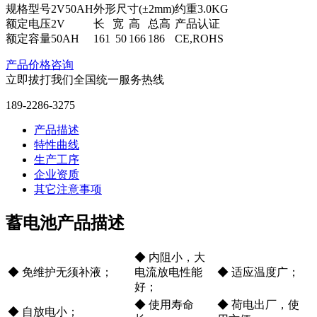
规格型号
2V50AH
外形尺寸(±2mm)
约重3.0KG
额定电压
2V
长
宽
高
总高
产品认证
额定容量
50AH
161
50
166
186
CE,ROHS
产品价格咨询
立即拔打我们全国统一服务热线
189-2286-3275
产品描述
特性曲线
生产工序
企业资质
其它注意事项
蓄电池产品描述
◆ 内阻小，大
◆ 免维护无须补液；
电流放电性能
◆ 适应温度广；
好；
◆ 使用寿命
◆ 荷电出厂，使
◆ 自放电小；