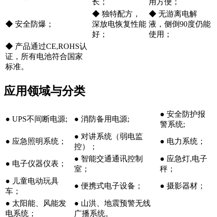
长；
用方便；
◆ 独特配方，
◆ 无游离电解
◆ 安全防爆；
深放电恢复性能
液，侧倒90度仍能
好；
使用；
◆ 产品通过CE,ROHS认
证，所有电池符合国家
标准。
应用领域与分类
● 安全防护报
● UPS不间断电源;
● 消防备用电源;
警系统;
● 对讲系统（弱电监
● 应急照明系统；
● 电力系统；
控）；
● 智能交通通讯控制
● 应急灯,电子
● 电子仪器仪表；
室；
秤；
● 儿童电动玩具
● 便携式电子设备；
● 摄影器材；
车；
● 太阳能、风能发
● 山洪、地震预警无线
电系统；
广播系统。