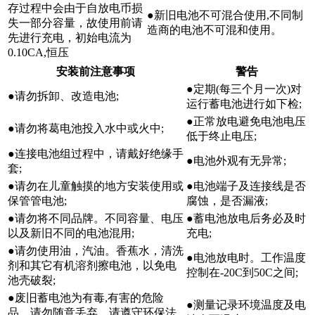
存过程中会由于自放电币损
●新旧电池不可混合使用,不同制
失一部分容量，故使用前请
造商的电池不可混和使用。
先进行充电，初始电流为
0.10CA,恒压
安装前注意事项
警告
●定期(每三个月一次)对
●请勿拆卸、改造电池;
运行蓄电池进行如下检;
●正常放电避免电池电压
●请勿将葛电池投入水中或火中;
低于终止电压;
●连接电池组过程中，请戴好绝缘手
●电池外观有无异常;
套;
●请勿在儿童触摸的地方安装使用或
●电池端子及连接线是否
保管管电池;
腐蚀，是否漏液;
●请勿将不同品牌。不同容量、电压
●蓄电池放电后务必及时
以及新旧不同的电池混用;
充电;
●请勿使用油，汽油。香蕉水，清洗
●电池放电时。工作温度
剂和其它有机溶剂擦电池，以免电
控制在-20C到50C之间;
池壳破裂;
●废旧蓄电池为有毒,有害的危险
●测量记录环境温度及电
品，请勿随意丢弃，请遵守环保法