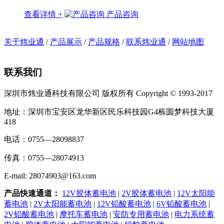
查看详情 +
产品咨询
关于炜业通
/
产品展示
/
产品规格
/
联系炜业通
/
网站地图
联系我们
深圳市炜业通科技有限公司 版权所有 Copyright © 1993-2017
地址：深圳市宝安区龙华新区民乐科技园G4栋圆梦科技大厦
418
电话：0755—28098837
传真：0755—28074913
E-mail: 28074903@163.com
产品快速通道：
12V胶体蓄电池
|
2V胶体蓄电池
|
12V太阳能
蓄电池
|
2V太阳能蓄电池
|
12V铅酸蓄电池
|
6V铅酸蓄电池
|
2V铅酸蓄电池
|
摩托车蓄电池
|
安防专用蓄电池
|
电力系统蓄