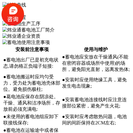
安装前注意事项
使用与维护
●蓄电池应安放在干燥通风(不能
●蓄电池出厂已是初充电状
在密闭容器或场所中使用)的场
态,请勿格正负端子短接:
所，避免阳光直射，远离发热体;
●蓄电池搬运时应均匀受
●安装时应使用绝缘工具，避免
力，受力处为蓄电池壳体部
发生电击现象;
位。避免损伤极柱;
●葛电池应保存在阴凉处。
●安装蓄电池连接线时应注意连
干燥、通风和洁净场所，存
接部位紧密，避免产生火花;
放前必须充满电:
●未使用的蓄电池组应卸下
●安装时应考虑散热问题，电池
联接线保存;
间的间距保持在2CM左右;
●蓄电池在运输途中或者保